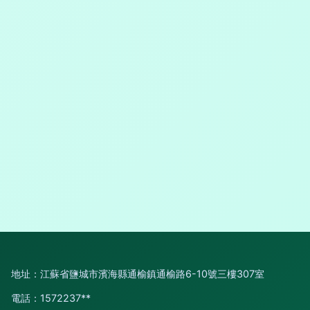
地址：江蘇省鹽城市濱海縣通榆鎮通榆路6-10號三樓307室
電話：1572237**