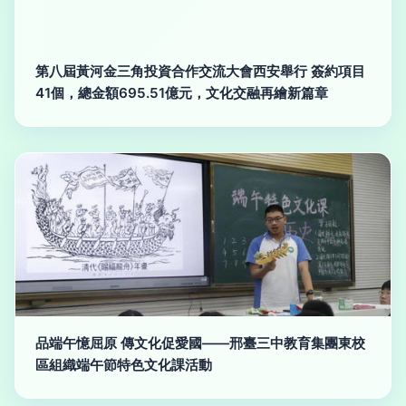
第八屆黃河金三角投資合作交流大會西安舉行 簽約項目
41個，總金額695.51億元，文化交融再繪新篇章
品端午憶屈原 傳文化促愛國——邢臺三中教育集團東校
區組織端午節特色文化課活動