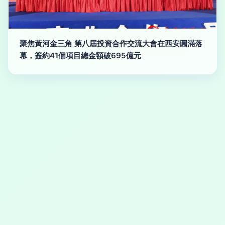
聚焦黃河金三角 第八屆投資合作交流大會在西安圓滿落
幕，簽約41個項目總金額破695億元