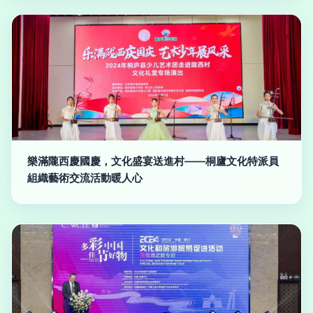
樂滿隴西慶國慶，文化盛宴送進村——桐廬文化特派員
組織藝術交流活動暖人心