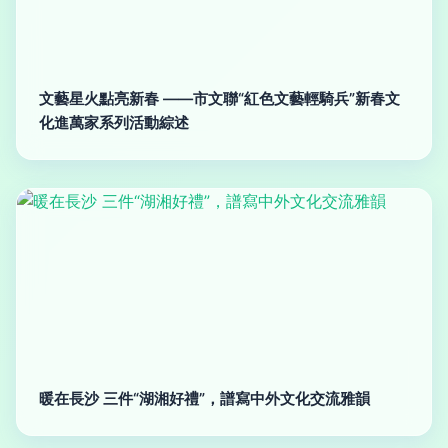
文藝星火點亮新春 ——市文聯“紅色文藝輕騎兵”新春文
化進萬家系列活動綜述
暖在長沙 三件“湖湘好禮”，譜寫中外文化交流雅韻