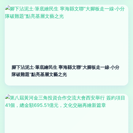
腳下沾泥土·筆底繪民生 寧海縣文聯“大腳板走一線·小分
隊破難題”點亮基層文藝之光